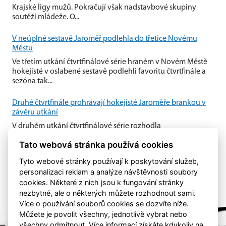
Krajské ligy mužů. Pokračují však nadstavbové skupiny
soutěží mládeže. O...
V neúplné sestavě Jaroměř podlehla do třetice Novému
Městu
Ve třetím utkání čtvrtfinálové série hraném v Novém Městě
hokejisté v oslabené sestavě podlehli favoritu čtvrtfinále a
sezóna tak...
Druhé čtvrtfinále prohrávají hokejisté Jaroměře brankou v
závěru utkání
V druhém utkání čtvrtfinálové série rozhodla
nedisciplinovanost domácí Jaroměře. Nedovolené zákroky
Tato webová stránka používá cookies
Jaroměře v útočném pásmu...
Tyto webové stránky používají k poskytování služeb,
personalizaci reklam a analýze návštěvnosti soubory
cookies. Některé z nich jsou k fungování stránky
nezbytné, ale o některých můžete rozhodnout sami.
Více o používání souborů cookies se dozvíte níže.
Můžete je povolit všechny, jednotlivě vybrat nebo
všechny odmítnout. Více informací získáte kdykoliv na