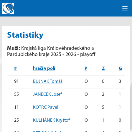
Statistiky
Muži:
Krajská liga Královéhradeckého a
Pardubického kraje 2025 - 2026 - playoff
#
hráči v poli
P
Z
G
91
BUJŇÁK Tomáš
O
6
3
55
JANEČEK Josef
O
2
1
11
KOTRČ Pavel
O
5
1
25
KULHÁNEK Kryštof
O
1
0