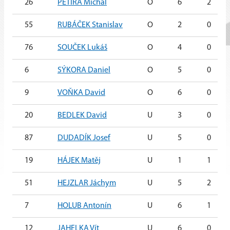
26
PETIRA Michal
O
6
2
55
RUBÁČEK Stanislav
O
2
0
76
SOUČEK Lukáš
O
4
0
6
SÝKORA Daniel
O
5
0
9
VOŇKA David
O
6
0
20
BEDLEK David
U
3
0
87
DUDADÍK Josef
U
5
0
19
HÁJEK Matěj
U
1
1
51
HEJZLAR Jáchym
U
5
2
7
HOLUB Antonín
U
6
1
12
JAHELKA Vít
U
6
0