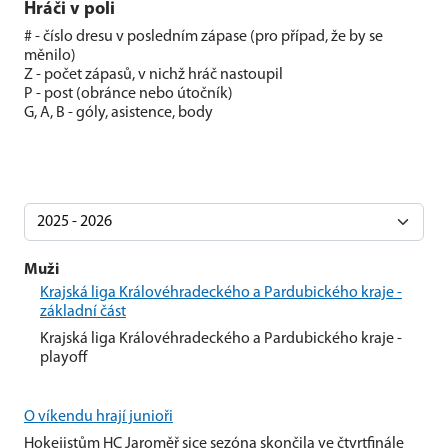
Hráči v poli
# - číslo dresu v posledním zápase (pro případ, že by se
měnilo)
Z - počet zápasů, v nichž hráč nastoupil
P - post (obránce nebo útočník)
G, A, B - góly, asistence, body
Muži
Krajská liga Královéhradeckého a Pardubického kraje -
základní část
Krajská liga Královéhradeckého a Pardubického kraje -
playoff
O víkendu hrají junioři
Hokejistům HC Jaroměř sice sezóna skončila ve čtvrtfinále