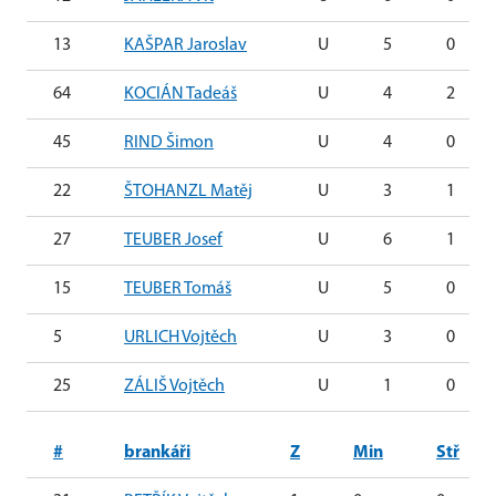
13
KAŠPAR Jaroslav
U
5
0
64
KOCIÁN Tadeáš
U
4
2
45
RIND Šimon
U
4
0
22
ŠTOHANZL Matěj
U
3
1
27
TEUBER Josef
U
6
1
15
TEUBER Tomáš
U
5
0
5
URLICH Vojtěch
U
3
0
25
ZÁLIŠ Vojtěch
U
1
0
#
brankáři
Z
Min
Stř