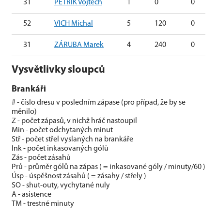
31
PETŘÍK Vojtěch
1
0
0
52
VICH Michal
5
120
0
31
ZÁRUBA Marek
4
240
0
Vysvětlivky sloupců
Brankáři
# - číslo dresu v posledním zápase (pro případ, že by se
měnilo)
Z - počet zápasů, v nichž hráč nastoupil
Min - počet odchytaných minut
Stř - počet střel vyslaných na brankáře
Ink - počet inkasovaných gólů
Zás - počet zásahů
Prů - průměr gólů na zápas ( = inkasované góly / minuty/60 )
Úsp - úspěšnost zásahů ( = zásahy / střely )
SO - shut-outy, vychytané nuly
A - asistence
TM - trestné minuty