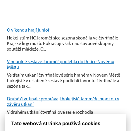
O víkendu hrají junioři
Hokejistům HC Jaroměř sice sezóna skončila ve čtvrtfinále
Krajské ligy mužů. Pokračují však nadstavbové skupiny
soutěží mládeže. O...
V neúplné sestavě Jaroměř podlehla do třetice Novému
Městu
Ve třetím utkání čtvrtfinálové série hraném v Novém Městě
hokejisté v oslabené sestavě podlehli favoritu čtvrtfinále a
sezóna tak...
Druhé čtvrtfinále prohrávají hokejisté Jaroměře brankou v
závěru utkání
V druhém utkání čtvrtfinálové série rozhodla
nedisciplinovanost domácí Jaroměře. Nedovolené zákroky
Tato webová stránka používá cookies
Jaroměře v útočném pásmu...