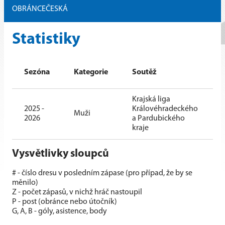
OBRÁNCE
ČESKÁ
Statistiky
Sezóna
Kategorie
Soutěž
Krajská liga
2025 -
Královéhradeckého
Muži
2026
a Pardubického
kraje
Vysvětlivky sloupců
# - číslo dresu v posledním zápase (pro případ, že by se
měnilo)
Z - počet zápasů, v nichž hráč nastoupil
P - post (obránce nebo útočník)
G, A, B - góly, asistence, body