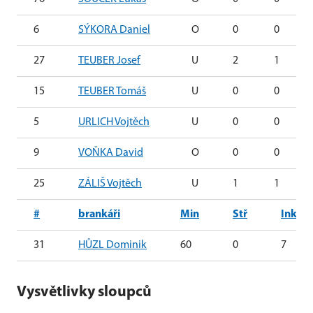
6
SÝKORA Daniel
O
0
0
27
TEUBER Josef
U
2
1
15
TEUBER Tomáš
U
0
0
5
URLICH Vojtěch
U
0
0
9
VOŇKA David
O
0
0
25
ZÁLIŠ Vojtěch
U
1
1
#
brankáři
Min
Stř
Ink
31
HŮZL Dominik
60
0
7
Vysvětlivky sloupců