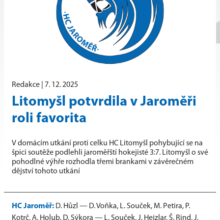
Redakce |
7. 12. 2025
Litomyšl potvrdila v Jaroměři
roli favorita
V domácím utkání proti celku HC Litomyšl pohybující se na
špici soutěže podlehli jaroměřští hokejisté 3:7. Litomyšl o své
pohodlné výhře rozhodla třemi brankami v závěrečném
dějství tohoto utkání
HC Jaroměř:
D. Hůzl — D. Voňka, L. Souček, M. Petira, P.
Kotrč, A. Holub, D. Sýkora — L. Souček, J. Hejzlar, Š. Rind, J.