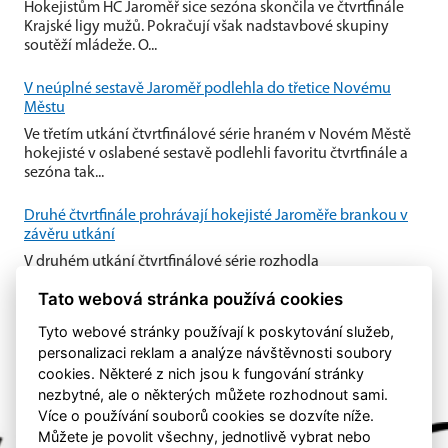
Hokejistům HC Jaroměř sice sezóna skončila ve čtvrtfinále
Krajské ligy mužů. Pokračují však nadstavbové skupiny
soutěží mládeže. O...
V neúplné sestavě Jaroměř podlehla do třetice Novému
Městu
Ve třetím utkání čtvrtfinálové série hraném v Novém Městě
hokejisté v oslabené sestavě podlehli favoritu čtvrtfinále a
sezóna tak...
Druhé čtvrtfinále prohrávají hokejisté Jaroměře brankou v
závěru utkání
V druhém utkání čtvrtfinálové série rozhodla
nedisciplinovanost domácí Jaroměře. Nedovolené zákroky
Tato webová stránka používá cookies
Jaroměře v útočném pásmu...
Tyto webové stránky používají k poskytování služeb,
personalizaci reklam a analýze návštěvnosti soubory
cookies. Některé z nich jsou k fungování stránky
nezbytné, ale o některých můžete rozhodnout sami.
Více o používání souborů cookies se dozvíte níže.
Můžete je povolit všechny, jednotlivě vybrat nebo