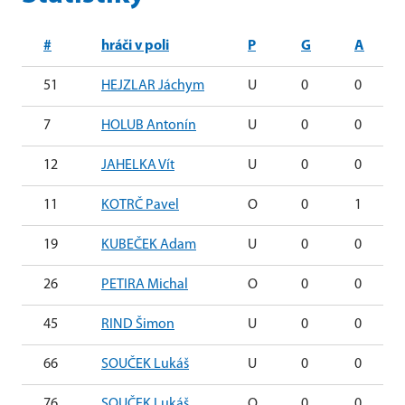
#
hráči v poli
P
G
A
51
HEJZLAR Jáchym
U
0
0
7
HOLUB Antonín
U
0
0
12
JAHELKA Vít
U
0
0
11
KOTRČ Pavel
O
0
1
19
KUBEČEK Adam
U
0
0
26
PETIRA Michal
O
0
0
45
RIND Šimon
U
0
0
66
SOUČEK Lukáš
U
0
0
76
SOUČEK Lukáš
O
0
0