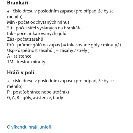
Brankáři
# - číslo dresu v posledním zápase (pro případ, že by se
měnilo)
Min - počet odchytaných minut
Stř - počet střel vyslaných na brankáře
Ink - počet inkasovaných gólů
Zás - počet zásahů
Prů - průměr gólů na zápas ( = inkasované góly / minuty/ )
Úsp - úspěšnost zásahů ( = zásahy / střely )
A - asistence
TM - trestné minuty
Hráči v poli
# - číslo dresu v posledním zápase (pro případ, že by se
měnilo)
P - post (obránce nebo útočník)
G, A, B - góly, asistence, body
O víkendu hrají junioři