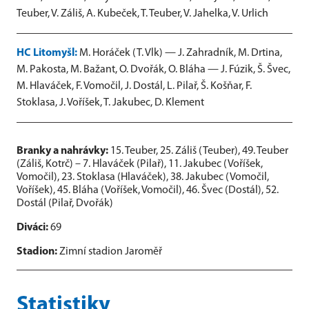
Teuber, V. Záliš, A. Kubeček, T. Teuber, V. Jahelka, V. Urlich
HC Litomyšl:
M. Horáček (T. Vlk) — J. Zahradník, M. Drtina,
M. Pakosta, M. Bažant, O. Dvořák, O. Bláha — J. Fúzik, Š. Švec,
M. Hlaváček, F. Vomočil, J. Dostál, L. Pilař, Š. Košňar, F.
Stoklasa, J. Voříšek, T. Jakubec, D. Klement
Branky a nahrávky:
15. Teuber, 25. Záliš (Teuber), 49. Teuber
(Záliš, Kotrč) – 7. Hlaváček (Pilař), 11. Jakubec (Voříšek,
Vomočil), 23. Stoklasa (Hlaváček), 38. Jakubec (Vomočil,
Voříšek), 45. Bláha (Voříšek, Vomočil), 46. Švec (Dostál), 52.
Dostál (Pilař, Dvořák)
Diváci:
69
Stadion:
Zimní stadion Jaroměř
Statistiky