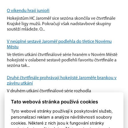
O víkendu hrají junioři
Hokejistům HC Jaroměř sice sezóna skončila ve čtvrtfinále
Krajské ligy mužů. Pokračují však nadstavbové skupiny
soutěží mládeže. O...
V neúplné sestavě Jaroměř podlehla do třetice Novému
Městu
Ve třetím utkání čtvrtfinálové série hraném v Novém Městě
hokejisté v oslabené sestavě podlehli favoritu čtvrtfinále a
sezóna tak...
Druhé čtvrtfinále prohrávají hokejisté Jaroměře brankou v
závěru utkání
V druhém utkání čtvrtfinálové série rozhodla
nedisciplinovanost domácí Jaroměře. Nedovolené zákroky
Tato webová stránka používá cookies
Jaroměře v útočném pásmu...
Tyto webové stránky používají k poskytování služeb,
personalizaci reklam a analýze návštěvnosti soubory
cookies. Některé z nich jsou k fungování stránky