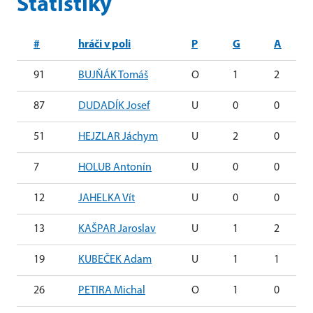
Statistiky
#
hráči v poli
P
G
A
91
BUJŇÁK Tomáš
O
1
2
87
DUDADÍK Josef
U
0
0
51
HEJZLAR Jáchym
U
2
0
7
HOLUB Antonín
U
0
0
12
JAHELKA Vít
U
0
0
13
KAŠPAR Jaroslav
U
1
2
19
KUBEČEK Adam
U
1
1
26
PETIRA Michal
O
1
0