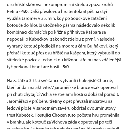
osu hřiště skóroval nekompromisní střelou zpoza kruhů
Petira -
4:0
. Další přesilovou hru tentokrát pět na čtyři
využila Jaroměř v 35. min. kdy po Součkově zatažení
kotouče do hloubi útočného pásma následovalo několik
kombinací domácích po křižné přihrávce Kašpara se
nepodařilo Kubečkovi zakončit střelou z první. Následně
vyhraný kotouč předložil na modrou čáru Bujňákovi, který
přehrál kotouč přes osu hřiště na Kašpara, který vybruslil do
střelecké pozice a technickou křižnou střelou na vzdálenější
tyč překonal brankáře hostí -
5:0
.
Na začátku 3. tř. si své šance vytvořili i hokejisté Chocně,
kteří přidali na aktivitě. V jaroměřské brance však operoval
při chuti chytající Vich a se střelami hostí si dokázal poradit.
Jaroměřáci v průběhu třetiny opět převzali iniciativu na
ledové ploše. V samotném závěru obdržel dvouminutový
trest Kubeček. Hostující Choceň tuto početní hru proměnila
v branku, ale kotouč za Vichova záda doputoval po teči