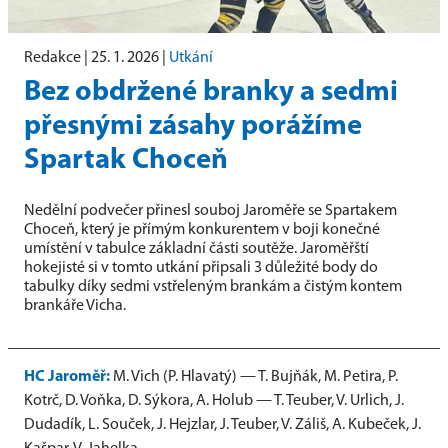
Redakce |
25. 1. 2026
|
Utkání
Bez obdržené branky a sedmi
přesnými zásahy porážíme
Spartak Choceň
Nedělní podvečer přinesl souboj Jaroměře se Spartakem
Choceň, který je přímým konkurentem v boji konečné
umístění v tabulce základní části soutěže. Jaroměřští
hokejisté si v tomto utkání připsali 3 důležité body do
tabulky díky sedmi vstřeleným brankám a čistým kontem
brankáře Vicha.
HC Jaroměř:
M. Vich (P. Hlavatý) — T. Bujňák, M. Petira, P.
Kotrč, D. Voňka, D. Sýkora, A. Holub — T. Teuber, V. Urlich, J.
Dudadík, L. Souček, J. Hejzlar, J. Teuber, V. Záliš, A. Kubeček, J.