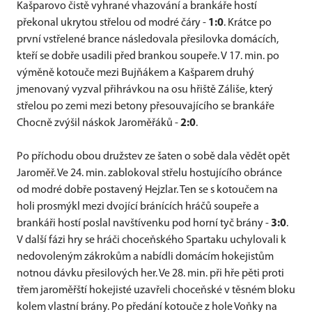
Kašparovo čistě vyhrané vhazování a brankáře hostí
překonal ukrytou střelou od modré čáry -
1:0
. Krátce po
první vstřelené brance následovala přesilovka domácích,
kteří se dobře usadili před brankou soupeře. V 17. min. po
výměně kotouče mezi Bujňákem a Kašparem druhý
jmenovaný vyzval přihrávkou na osu hřiště Záliše, který
střelou po zemi mezi betony přesouvajícího se brankáře
Chocně zvýšil náskok Jaroměřáků -
2:0
.
Po příchodu obou družstev ze šaten o sobě dala vědět opět
Jaroměř. Ve 24. min. zablokoval střelu hostujícího obránce
od modré dobře postavený Hejzlar. Ten se s kotoučem na
holi prosmýkl mezi dvojící bránících hráčů soupeře a
brankáři hostí poslal navštívenku pod horní tyč brány -
3:0
.
V další fázi hry se hráči choceňského Spartaku uchylovali k
nedovoleným zákrokům a nabídli domácím hokejistům
notnou dávku přesilových her. Ve 28. min. při hře pěti proti
třem jaroměřští hokejisté uzavřeli choceňské v těsném bloku
kolem vlastní brány. Po předání kotouče z hole Voňky na