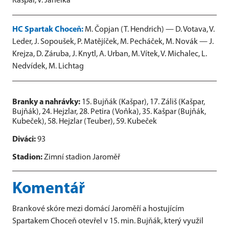
Kašpar, V. Jahelka
HC Spartak Choceň:
M. Čopjan (T. Hendrich) — D. Votava, V.
Leder, J. Sopoušek, P. Matějíček, M. Pecháček, M. Novák — J.
Krejza, D. Záruba, J. Knytl, A. Urban, M. Vítek, V. Michalec, L.
Nedvídek, M. Lichtag
Branky a nahrávky:
15. Bujňák (Kašpar), 17. Záliš (Kašpar,
Bujňák), 24. Hejzlar, 28. Petira (Voňka), 35. Kašpar (Bujňák,
Kubeček), 58. Hejzlar (Teuber), 59. Kubeček
Diváci:
93
Stadion:
Zimní stadion Jaroměř
Komentář
Brankové skóre mezi domácí Jaroměří a hostujícím
Spartakem Choceň otevřel v 15. min. Bujňák, který využil