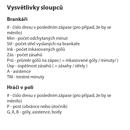
Vysvětlivky sloupců
Brankáři
# - číslo dresu v posledním zápase (pro případ, že by se
měnilo)
Min - počet odchytaných minut
Stř - počet střel vyslaných na brankáře
Ink - počet inkasovaných gólů
Zás - počet zásahů
Prů - průměr gólů na zápas ( = inkasované góly / minuty/ )
Úsp - úspěšnost zásahů ( = zásahy / střely )
A - asistence
TM - trestné minuty
Hráči v poli
# - číslo dresu v posledním zápase (pro případ, že by se
měnilo)
P - post (obránce nebo útočník)
G, A, B - góly, asistence, body