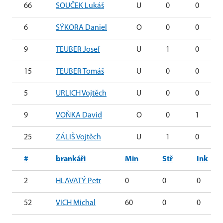
66
SOUČEK Lukáš
U
0
0
6
SÝKORA Daniel
O
0
0
9
TEUBER Josef
U
1
0
15
TEUBER Tomáš
U
0
0
5
URLICH Vojtěch
U
0
0
9
VOŇKA David
O
0
1
25
ZÁLIŠ Vojtěch
U
1
0
#
brankáři
Min
Stř
Ink
2
HLAVATÝ Petr
0
0
0
52
VICH Michal
60
0
0