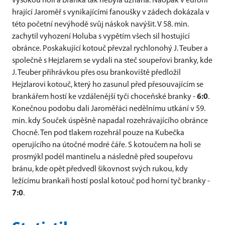
vysokou holí a branka tak nebyla uznána. Naopak v euforii
hrající Jaroměř s vynikajícími fanoušky v zádech dokázala v
této početní nevýhodě svůj náskok navýšit. V 58. min.
zachytil vyhození Holuba s vypětím všech sil hostující
obránce. Poskakující kotouč převzal rychlonohý J. Teuber a
společně s Hejzlarem se vydali na steč soupeřovi branky, kde
J. Teuber přihrávkou přes osu brankoviště předložil
Hejzlarovi kotouč, který ho zasunul před přesouvajícím se
brankářem hostí ke vzdálenější tyči choceňské branky -
6:0
.
Konečnou podobu dali Jaroměřáci nedělnímu utkání v 59.
min. kdy Souček úspěšně napadal rozehrávajícího obránce
Chocně. Ten pod tlakem rozehrál pouze na Kubečka
operujícího na útočné modré čáře. S kotoučem na holi se
prosmýkl podél mantinelu a následně před soupeřovu
bránu, kde opět předvedl šikovnost svých rukou, kdy
ležícímu brankaři hostí poslal kotouč pod horní tyč branky -
7:0
.