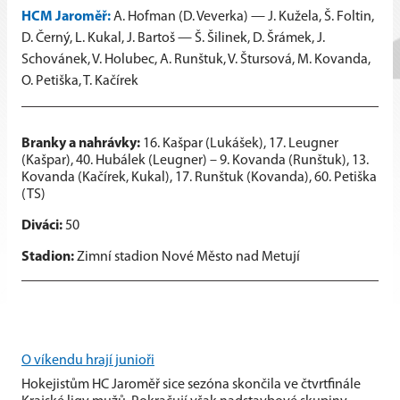
HCM Jaroměř:
A. Hofman (D. Veverka) — J. Kužela, Š. Foltin,
D. Černý, L. Kukal, J. Bartoš — Š. Šilinek, D. Šrámek, J.
Schovánek, V. Holubec, A. Runštuk, V. Štursová, M. Kovanda,
O. Petiška, T. Kačírek
Branky a nahrávky:
16. Kašpar (Lukášek), 17. Leugner
(Kašpar), 40. Hubálek (Leugner) – 9. Kovanda (Runštuk), 13.
Kovanda (Kačírek, Kukal), 17. Runštuk (Kovanda), 60. Petiška
(TS)
Diváci:
50
Stadion:
Zimní stadion Nové Město nad Metují
O víkendu hrají junioři
Hokejistům HC Jaroměř sice sezóna skončila ve čtvrtfinále