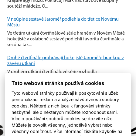
Krajské ligy mužů. Pokračují však nadstavbové skupiny
soutěží mládeže. O...
V neúplné sestavě Jaroměř podlehla do třetice Novému
Městu
Ve třetím utkání čtvrtfinálové série hraném v Novém Městě
hokejisté v oslabené sestavě podlehli favoritu čtvrtfinále a
sezóna tak...
Druhé čtvrtfinále prohrávají hokejisté Jaroměře brankou v
závěru utkání
V druhém utkání čtvrtfinálové série rozhodla
nedisciplinovanost domácí Jaroměře. Nedovolené zákroky
Tato webová stránka používá cookies
Jaroměře v útočném pásmu...
Tyto webové stránky používají k poskytování služeb,
personalizaci reklam a analýze návštěvnosti soubory
cookies. Některé z nich jsou k fungování stránky
nezbytné, ale o některých můžete rozhodnout sami.
Více o používání souborů cookies se dozvíte níže.
Můžete je povolit všechny, jednotlivě vybrat nebo
všechny odmítnout. Více informací získáte kdykoliv na