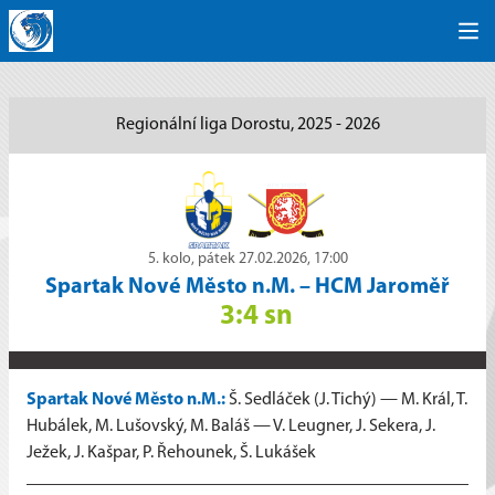
Regionální liga Dorostu, 2025 - 2026
5. kolo, pátek 27.02.2026, 17:00
Spartak Nové Město n.M.
–
HCM Jaroměř
3:4 sn
Spartak Nové Město n.M.:
Š. Sedláček (J. Tichý) — M. Král, T.
Hubálek, M. Lušovský, M. Baláš — V. Leugner, J. Sekera, J.
Ježek, J. Kašpar, P. Řehounek, Š. Lukášek